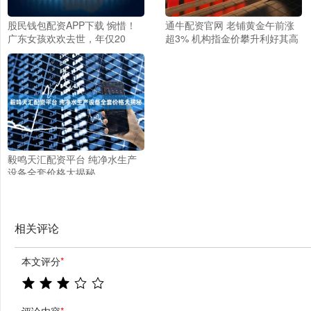
股民钱包配资APP下载 惋惜！
通牛配资官网 老铺黄金午前涨
广东女孩欢欢去世，年仅20
超3% 机构指金价攀升利好其高
岁，长得神似景甜，母亲透露死
端品牌定位
因
毅鸣天汇配资平台 纯净水生产
设备全套价格大揭秘
相关评论
本文评分
*
评论内容
*