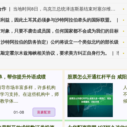
合作
当地时间8日，乌克兰总统泽连斯基结束对塞尔维亚为期两天的正式访问。这是乌克兰国家元首时隔8年再次访问塞尔维亚。期间，两国元首举行会晤，双方同意深化经贸合作，并扩大基础设施和人道主义援助领域合作。（新华社）
国利益，因此土耳其必须参与沙特阿拉伯牵头的国际联盟。
土
土耳其外长：伊朗并非该防务协定的针对对象，只要不袭击成员国，任何国家都不会成为我们的目标。
土耳其外交部长：（土耳其、巴基斯坦、沙特阿拉伯的防务协定）公约将设立一个类似北约的部长级委员会，同时还设有总秘书处。
正敲定霍尔木兹海峡相关协议，要求美方纠正自身行为。
市场资讯：伊朗安全负责人称，德黑兰正敲定霍尔木兹海峡相关协议，要求美方纠正自身行为。
榜单，帮你提升外语成绩
股票怎么开通杠杆平台 咸
刺辅导市场丰富多样，许多机构
的学习支持。在这些机构中，师
体....
候
01-08
富豪配资