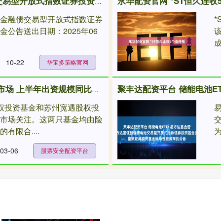
永华配资官网 *ST恒久连收
华宝多策略官网 富国中债7-10年政策性金融债交易型开放式指数证券投资基金发起式联接基金2025年第一次收益分配公告
策性金融债交易型开放式指数证券
*
公告送出日期：2025年06
该
成
10-22
华宝多策略官网
股票安全配资平台 险资LP“跑步”进入股权投资市场 上半年出资规模同比增46%
权投资基金和苏州宽遇股权投
发市场关注。这两只基金均由险
有限合....
为
03-06
股票安全配资平台