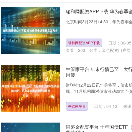
瑞和网配资APP下载 华为春季
北京时间3月23日14:30，华为春季
日期：06-05
瑞和网配资APP下载
查看：
203
分类：
金色配资门户网
牛管家平台 年末行情已至，大行
用债
财联社12月22日讯年关将至，债
现，11月机构面对债市波动加大了债券
日期：04-12
来源
牛管家平台
同盛金配资平台 十年国债ETF（