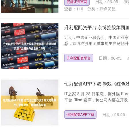
日期：06-05
来
宏盛证券官网
查看：
110
分类：
鼎锋优配
升利配配资平台 京博控股集团
近期，中国企业联合会、中国企业家协会
悉，京博控股集团董事局主席马韵升同
日期：06-05
升利配配资平台
恒力配资APP下载 游戏《红
IT之家 3 月 23 日消息，据外媒 Eu
平台 Blind 发声，称公司内部在开发 ..
日期：06-05
恒利配资APP下载