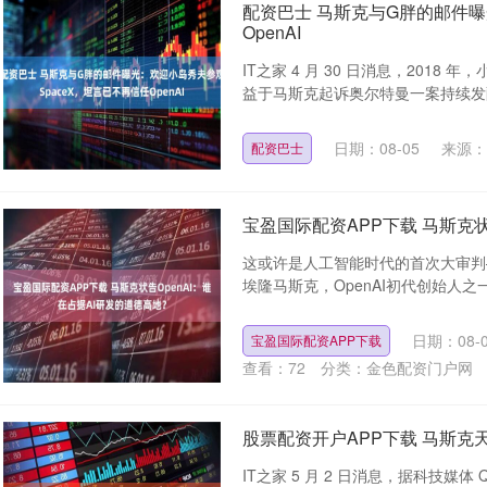
配资巴士 马斯克与G胖的邮件曝
OpenAI
IT之家 4 月 30 日消息，2018
益于马斯克起诉奥尔特曼一案持续发酵
日期：08-05
来源：
配资巴士
宝盈国际配资APP下载 马斯克状
这或许是人工智能时代的首次大审判—
埃隆马斯克，OpenAI初代创始人之一，
日期：08-
宝盈国际配资APP下载
查看：
72
分类：
金色配资门户网
股票配资开户APP下载 马斯克
IT之家 5 月 2 日消息，据科技媒体