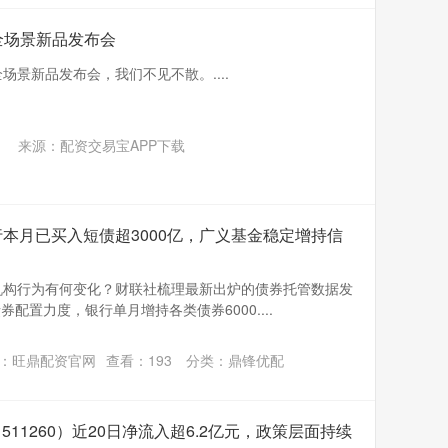
全场景新品发布会
全场景新品发布会，我们不见不散。....
来源：配资交易宝APP下载
本月已买入短债超3000亿，广义基金稳定增持信
市机构行为有何变化？财联社梳理最新出炉的债券托管数据发
配置力度，银行单月增持各类债券6000....
：旺鼎配资官网
查看：
193
分类：
鼎锋优配
511260）近20日净流入超6.2亿元，政策层面持续