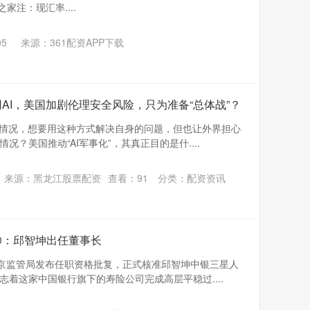
之家注：现汇率....
05
来源：361配资APP下载
AI，美国加剧伦理安全风险，只为准备“总体战”？
的情况，想要用这种方式解决自身的问题，但也让外界担心
？美国推动“AI军事化”，其真正目的是什....
来源：黑龙江股票配资
查看：
91
分类：
配资资讯
帅：邱智坤出任董事长
北京监管局发布任职资格批复，正式核准邱智坤中银三星人
着这家中国银行旗下的寿险公司完成高层平稳过....