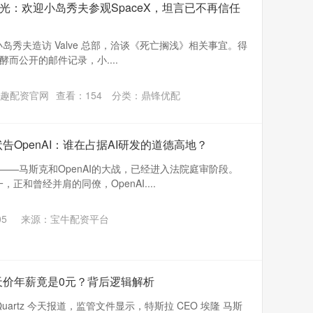
光：欢迎小岛秀夫参观SpaceX，坦言已不再信任
 年，小岛秀夫造访 Valve 总部，洽谈《死亡搁浅》相关事宜。得
而公开的邮件记录，小....
趣配资官网
查看：
154
分类：
鼎锋优配
告OpenAI：谁在占据AI研发的道德高地？
—马斯克和OpenAI的大战，已经进入法院庭审阶段。
正和曾经并肩的同僚，OpenAI....
05
来源：宝牛配资平台
天价年薪竟是0元？背后逻辑解析
 Quartz 今天报道，监管文件显示，特斯拉 CEO 埃隆 马斯