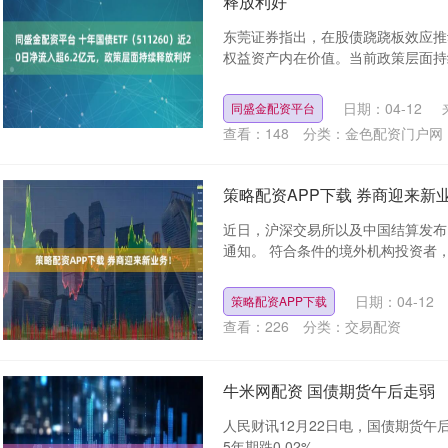
释放利好
东莞证券指出，在股债跷跷板效应推
权益资产内在价值。当前政策层面持续
日期：04-12
同盛金配资平台
查看：
148
分类：
金色配资门户网
策略配资APP下载 券商迎来新
近日，沪深交易所以及中国结算发布
通知。 符合条件的境外机构投资者，
日期：04-12
策略配资APP下载
查看：
226
分类：
交易配资
牛米网配资 国债期货午后走弱
人民财讯12月22日电，国债期货午后走
5年期跌0.02%。....