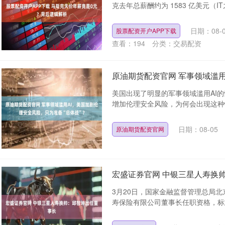
克去年总薪酬约为 1583 亿美元（IT
日期：08-
股票配资开户APP下载
查看：
194
分类：
交易配资
原油期货配资官网 军事领域滥用
美国出现了明显的军事领域滥用AI
增加伦理安全风险，为何会出现这种情况
日期：08-05
原油期货配资官网
宏盛证券官网 中银三星人寿换
3月20日，国家金融监督管理总局
寿保险有限公司董事长任职资格，标志