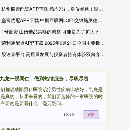
杭州股票配资APP下载 场均7分，身价暴跌！湖人全靠你交易，
耳其外交部长：红海航运安全关乎我国利益，因此土耳其必须参
垒富优配APP下载 中概互联网LOF: 交银施罗德基金管理有
土耳其外长：伊朗并非该防务协定的针对对象，只要不袭击成员
1号配资 山姆选品策略的调整 可能是为了扩大下沉市场
土耳其外交部长：（土耳其、巴基斯坦、沙特阿拉伯的防务协定
荣利通配资APP下载 2025年6月21日全国主要批发市场马
股速查平台 高质量发展与投资者持有体验双向奔赴 东方基金深化
阳九龙一视同仁，做到热情服务，尽职尽责
人们都说咸阳男科医院治疗男性疾病比较好，到底是
不是真的，从哪来看的，我们要选择的一家医院的时
主要的是要看什么，毫无疑问....
12-12
咸阳