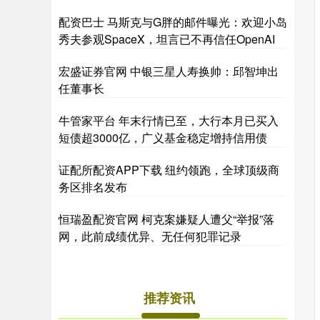
配资巴士 马斯克与G胖的邮件曝光：欢迎小岛
秀夫参观SpaceX，坦言已不再信任OpenAI
宏盛证券官网 中银三星人寿换帅：邱智坤出
任董事长
牛管家平台 年末行情已至，大行本月已买入
短债超3000亿，广义基金稳定增持信用债
证配所配资APP下载 纽约领跑，全球顶级商
务区排名发布
恒瑞盈配资官网 柯克案嫌疑人遭父“举报”落
网，此前成绩优异、无任何犯罪记录
推荐资讯