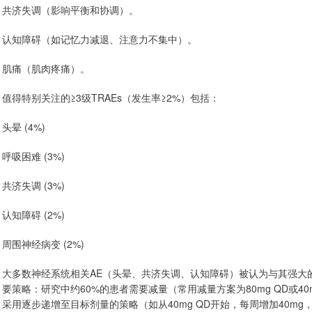
共济失调（影响平衡和协调）。
认知障碍（如记忆力减退、注意力不集中）。
肌痛（肌肉疼痛）。
值得特别关注的≥3级TRAEs（发生率≥2%）包括：
头晕 (4%)
呼吸困难 (3%)
共济失调 (3%)
认知障碍 (2%)
周围神经病变 (2%)
大多数神经系统相关AE（头晕、共济失调、认知障碍）被认为与其强大的
要策略：研究中约60%的患者需要减量（常用减量方案为80mg QD或40m
采用逐步递增至目标剂量的策略（如从40mg QD开始，每周增加40mg