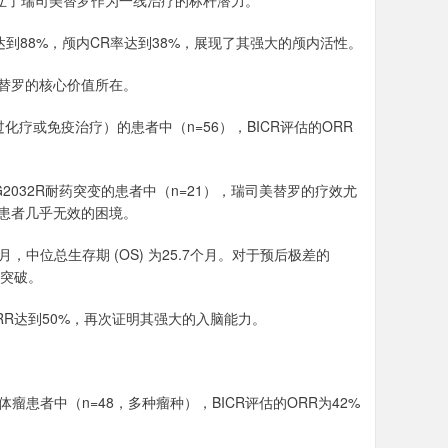
据确立了瑞司美替罗作为一线治疗的标杆潜力。
达到88%，颅内CR率达到38%，展现了其强大的颅内活性。
瑞司美替罗的核心价值所在。
接受过化疗或免疫治疗）的患者中（n=56），BICR评估的ORR
S1 G2032R耐药突变的患者中（n=21），瑞司美替罗的疗效尤
对此类患者几乎无效的困境。
月，中位总生存期 (OS) 为25.7个月。对于预后极差的
大突破。
RR达到50%，再次证明其强大的入脑能力。
期实体瘤患者中（n=48，多种瘤种），BICR评估的ORR为42%