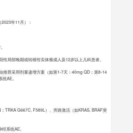
2023年11月）：
者。
融合阳性局部晚期或转移性实体瘤成人及12岁以上儿科患者。
荐采用剂量递增方案（如第1-7天：40mg QD；第8-14
系统AE。
TRKA G667C, F589L）、旁路激活（如KRAS, BRAF突
神经系统AE。