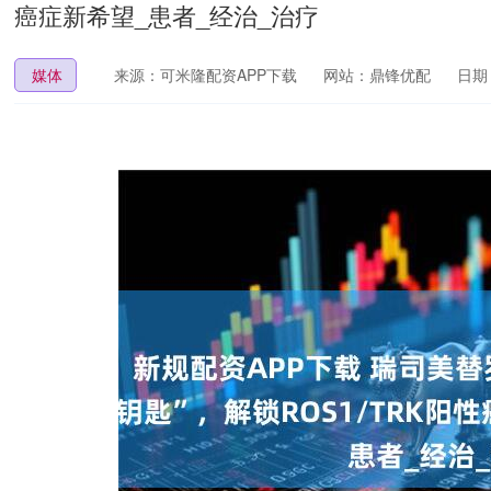
癌症新希望_患者_经治_治疗
媒体
来源：可米隆配资APP下载
网站：鼎锋优配
日期：