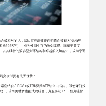
基因融合虽相对罕见，却因存在高效靶向药物而被视为“钻石靶
TRK G595R等），成为长期生存的致命障碍。瑞司美替罗
（TKI），以其独特的紧凑型大环结构和卓越的入脑能力，成为穿透
耐药突变时拥有先天优势：
紧密结合在ROS1或TRK激酶ATP结合口袋内。即使守门残
阻增大），瑞司美替罗也能成功结合，克服传统TKI（如克唑替