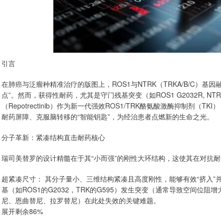
引言
在肺癌与泛瘤种精准治疗的版图上，ROS1与NTRK（TRKA/B/C）
点”。然而，获得性耐药，尤其是守门残基突变（如ROS1 G2032R, N
（Repotrectinib）作为新一代强效ROS1/TRK酪氨酸激酶抑制剂
耐药屏障、克服脑转移的“智能钥匙”，为经治患者点燃新的生命之光。
分子革新：紧凑结构直击耐药核心
瑞司美替罗的设计精髓在于其“小而强”的刚性大环结构，这使其在对抗
超紧凑尺寸： 其分子量小、三维结构紧凑且高度刚性，能够有效“挤入”并
基（如ROS1的G2032，TRK的G595）发生突变（通常导致空间位
尼、恩曲替尼、拉罗替尼）在此处失效的关键难题。
展开剩余86%