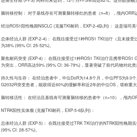
进展生存期 (PFS) 同样尚未达到，12个月PFS率高达82%。这些数
脑转移控制： 对于基线存在可测量脑转移灶的患者（n=8），颅内ORR
经治ROS1阳性晚期NSCLC (克服TKI耐药，EXP-2-4队列)： 这是
总体经治人群 (EXP-2-4)： 在既往接受过1种ROS1 TKI治疗（且未
为38% (95% CI: 25-52%)。
聚焦耐药突变 (EXP-4)： 在既往接受过1种ROS1 TKI治疗且携带RO
为突出，ORR高达59% (95% CI: 36-79%)，显著突破了前代药物
持久性与生存： 在经治患者中，中位DoR为14.8个月，中位PFS为9.0个
G2032R突变患者，能获得近60%的缓解率和近2年的中位OS，堪称重
脑转移活性： 在经治且基线有可测量脑转移的患者中（n=10），颅内O
NTRK阳性实体瘤 (克服TKI耐药，EXP-5-6队列)：
总体经治人群 (EXP-5)： 在既往接受过TRK TKI治疗的NTRK阳性晚
(95% CI: 28-57%)。