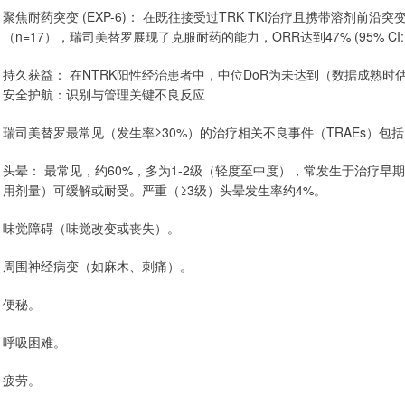
聚焦耐药突变 (EXP-6)： 在既往接受过TRK TKI治疗且携带溶剂前沿突变 (如N
（n=17），瑞司美替罗展现了克服耐药的能力，ORR达到47% (95% CI: 2
持久获益： 在NTRK阳性经治患者中，中位DoR为未达到（数据成熟时估计
安全护航：识别与管理关键不良反应
瑞司美替罗最常见（发生率≥30%）的治疗相关不良事件（TRAEs）包
头晕： 最常见，约60%，多为1-2级（轻度至中度），常发生于治疗
用剂量）可缓解或耐受。严重（≥3级）头晕发生率约4%。
味觉障碍（味觉改变或丧失）。
周围神经病变（如麻木、刺痛）。
便秘。
呼吸困难。
疲劳。