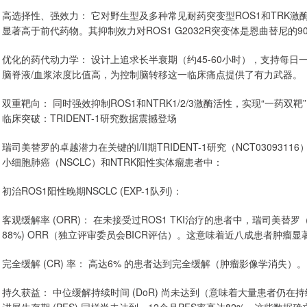
高选择性、强效力： 它对野生型及多种常见耐药突变型ROS1和TRK激
显著高于前代药物。其抑制效力对ROS1 G2032R突变体是恩曲替尼的90
优化的药代动力学： 设计上追求长半衰期（约45-60小时），支持每
脑脊液/血浆浓度比值高，为控制脑转移这一临床痛点提供了有力武器。
双重靶向： 同时强效抑制ROS1和NTRK1/2/3激酶活性，实现“一药双靶
临床突破：TRIDENT-1研究数据震撼登场
瑞司美替罗的卓越潜力在关键的I/II期TRIDENT-1研究（NCT0309
小细胞肺癌（NSCLC）和NTRK阳性实体瘤患者中：
初治ROS1阳性晚期NSCLC (EXP-1队列)：
客观缓解率 (ORR)： 在未接受过ROS1 TKI治疗的患者中，瑞司美替罗（16
88%) ORR（独立评审委员会BICR评估）。这意味着近八成患者肿瘤显
完全缓解 (CR) 率： 高达6% 的患者达到完全缓解（肿瘤影像学消失）。
持久获益： 中位缓解持续时间 (DoR) 尚未达到（意味着大量患者仍在