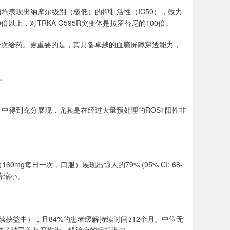
酶均表现出纳摩尔级别（极低）的抑制活性（IC50），效力
倍以上，对TRKA G595R突变体是拉罗替尼的100倍。
日一次给药。更重要的是，其具备卓越的血脑屏障穿透能力，
”。
3116）中得到充分展现，尤其是在经过大量预处理的ROS1阳性非
0mg每日一次，口服）展现出惊人的79% (95% CI: 68-
著缩小。
持续获益中），且84%的患者缓解持续时间≥12个月。中位无