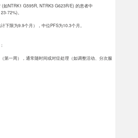
TRK1 G595R, NTRK3 G623R/E) 的患者中
3-72%)。
下限为9.9个月），中位PFS为10.3个月。
括：
早期（第一周），通常随时间或对症处理（如调整活动、分次服