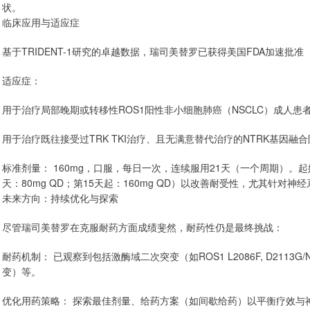
状。
临床应用与适应症
基于TRIDENT-1研究的卓越数据，瑞司美替罗已获得美国FDA加速批准（
适应症：
用于治疗局部晚期或转移性ROS1阳性非小细胞肺癌（NSCLC）成人患
用于治疗既往接受过TRK TKI治疗、且无满意替代治疗的NTRK基因
标准剂量： 160mg，口服，每日一次，连续服用21天（一个周期）。起始推
天：80mg QD；第15天起：160mg QD）以改善耐受性，尤其针对神经
未来方向：持续优化与探索
尽管瑞司美替罗在克服耐药方面成绩斐然，耐药性仍是最终挑战：
耐药机制： 已观察到包括激酶域二次突变（如ROS1 L2086F, D2113G/N；
变）等。
优化用药策略： 探索最佳剂量、给药方案（如间歇给药）以平衡疗效与